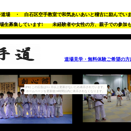
道場 ・ 白石区空手教室で和気あいあいと稽古に励んで
道場生募集しています! 未経験者や女性の方、親子での参加
道場見学・無料体験ご希望の方
[PR] この広告は3ヶ月以上更新がないため表示されています。
ホームページを更新後24時間以内に表示されなくなります。