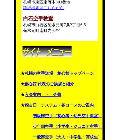
札幌市東区東雁木303番地
詳細地図はこちらから
白石空手教室
札幌市白石区菊水元町7条2丁目6-5
菊水元町南町内会館
★
札幌の空手道場 創心館トップページ
★
創心館 代表のご挨拶と紹介
★
入会案内 ・ 会費
★
稽古日・システム・各コースのご案内
初級部空手（初心者・幼児空手教室）
少年部空手（小学生・ジュニア空手）
一般部空手（大人・中学生・高校生）