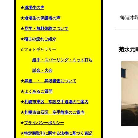
★
道場生の声
毎週木
★
道場生の保護者の声
★
見学・無料体験について
★
稽古の流れご紹介
菊水元
☆フォトギャラリー
組手・スパーリング・ミット打ち
試合・大会
★
昇級 ・ 昇段審査について
★
よくあるご質問
★
札幌市東区 常設空手道場のご案内
★
札幌市白石区 空手教室のご案内
★
プライバシーポリシー
★
特定商取引に関する法律に基づく表記