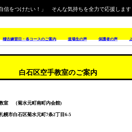
自信をつけたい！」 そんな気持ちを全力で応援します
稽古練習日・各コースのご案内
道場生の声
保護者の声
白石区空手教室のご案内
教室 （菊水元町南町内会館)
札幌市白石区菊水元町7条2丁目6-5